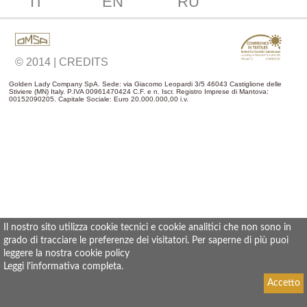
IT
EN
RU
© 2014 | CREDITS
Golden Lady Company SpA. Sede: via Giacomo Leopardi 3/5 46043 Castiglione delle
Stiviere (MN) Italy. P.IVA 00961470424 C.F. e n. Iscr. Registro Imprese di Mantova:
00152090205. Capitale Sociale: Euro 20.000.000,00 i.v.
Il nostro sito utilizza cookie tecnici e cookie analitici che non sono in
grado di tracciare le preferenze dei visitatori. Per saperne di più puoi
leggere la nostra cookie policy
Leggi l'informativa completa
.
Accetto